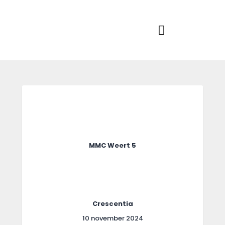
Home
Actueel
RKSVV
Voetbalclub in Swartbroek
Teams
Club info
Evenementen
Contact
Foto album
MMC Weert 5
Crescentia
10 november 2024