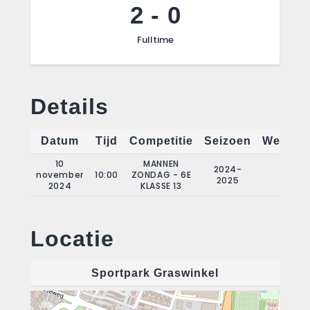
2
-
0
Fulltime
Details
Datum
Tijd
Competitie
Seizoen
Wedstri
10
MANNEN
2024-
november
10:00
ZONDAG - 6E
7
2025
2024
KLASSE 13
Locatie
Sportpark Graswinkel