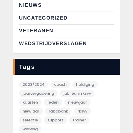
NIEUWS
UNCATEGORIZED
VETERANEN
WEDSTRIJDVERSLAGEN
Tags
2023/2024
coach
huldiging
jaarvergadering
jubileum rksvv
kaarten
leden
nieuwjaar
niewjaar
rabobank
rksvv
selectie
support
trainer
werving