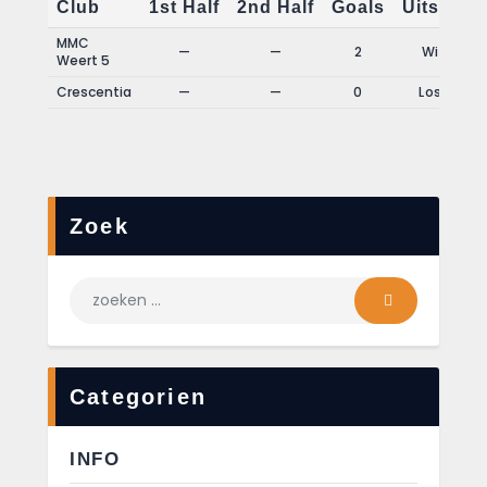
Club
1st Half
2nd Half
Goals
Uitslag
MMC
—
—
2
Win
Weert 5
Crescentia
—
—
0
Loss
Zoek
Categorien
INFO