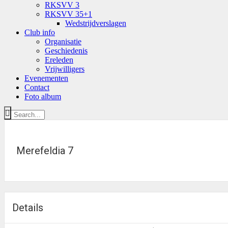
RKSVV 3
RKSVV 35+1
Wedstrijdverslagen
Club info
Organisatie
Geschiedenis
Ereleden
Vrijwilligers
Evenementen
Contact
Foto album
Merefeldia 7
Details