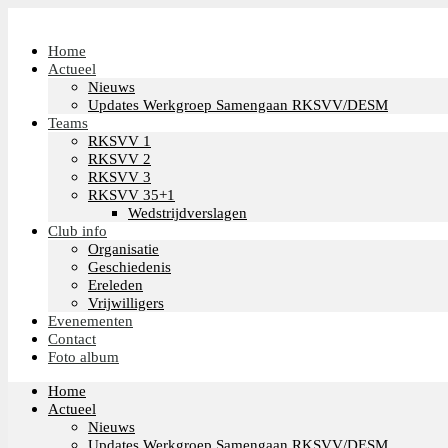
Home
Actueel
Nieuws
Updates Werkgroep Samengaan RKSVV/DESM
Teams
RKSVV 1
RKSVV 2
RKSVV 3
RKSVV 35+1
Wedstrijdverslagen
Club info
Organisatie
Geschiedenis
Ereleden
Vrijwilligers
Evenementen
Contact
Foto album
Home
Actueel
Nieuws
Updates Werkgroep Samengaan RKSVV/DESM