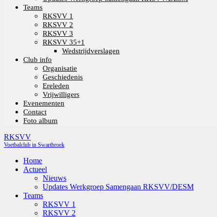
Teams
RKSVV 1
RKSVV 2
RKSVV 3
RKSVV 35+1
Wedstrijdverslagen
Club info
Organisatie
Geschiedenis
Ereleden
Vrijwilligers
Evenementen
Contact
Foto album
RKSVV
Voetbalclub in Swartbroek
Home
Actueel
Nieuws
Updates Werkgroep Samengaan RKSVV/DESM
Teams
RKSVV 1
RKSVV 2