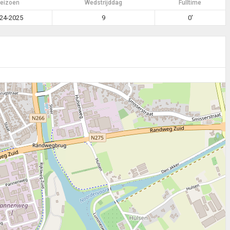
eizoen
Wedstrijddag
Fulltime
24-2025
9
0'