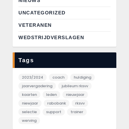
NIEUWS
UNCATEGORIZED
VETERANEN
WEDSTRIJDVERSLAGEN
Tags
2023/2024
coach
huldiging
jaarvergadering
jubileum rksvv
kaarten
leden
nieuwjaar
niewjaar
rabobank
rksvv
selectie
support
trainer
werving