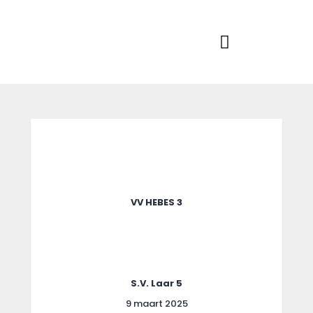
Home
Actueel
RKSVV
Voetbalclub in Swartbroek
Teams
Club info
Evenementen
Contact
Foto album
VV HEBES 3
S.V. Laar 5
9 maart 2025