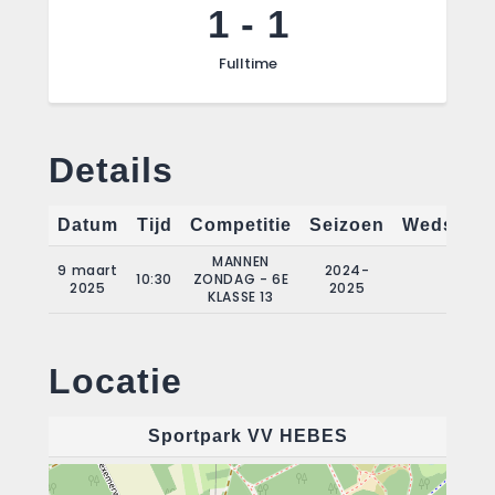
1
-
1
Fulltime
Details
Datum
Tijd
Competitie
Seizoen
Wedstrij
MANNEN
9 maart
2024-
10:30
ZONDAG - 6E
10
2025
2025
KLASSE 13
Locatie
Sportpark VV HEBES