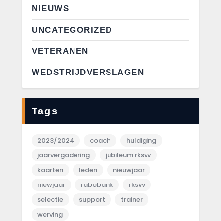
NIEUWS
UNCATEGORIZED
VETERANEN
WEDSTRIJDVERSLAGEN
Tags
2023/2024
coach
huldiging
jaarvergadering
jubileum rksvv
kaarten
leden
nieuwjaar
niewjaar
rabobank
rksvv
selectie
support
trainer
werving