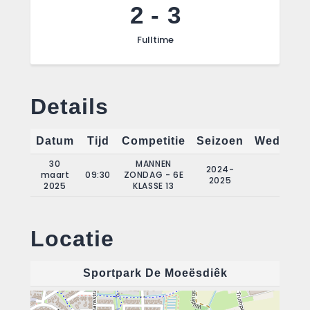
2
-
3
Fulltime
Details
Datum
Tijd
Competitie
Seizoen
Wedstrij
30
MANNEN
2024-
maart
09:30
ZONDAG - 6E
12
2025
2025
KLASSE 13
Locatie
Sportpark De Moeësdiêk