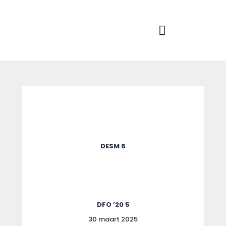
Home
Actueel
RKSVV
Voetbalclub in Swartbroek
Teams
Club info
Evenementen
Contact
Foto album
DESM 6
DFO ’20 5
30 maart 2025