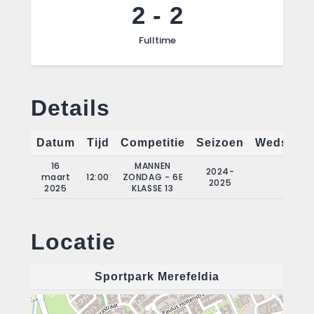
2
-
2
Fulltime
Details
Datum
Tijd
Competitie
Seizoen
Wedstrij
16
MANNEN
2024-
maart
12:00
ZONDAG - 6E
16
2025
2025
KLASSE 13
Locatie
Sportpark Merefeldia