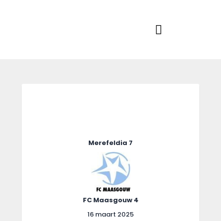
Home
Actueel
RKSVV
Voetbalclub in Swartbroek
Teams
Club info
Evenementen
Contact
Foto album
Merefeldia 7
FC Maasgouw 4
16 maart 2025