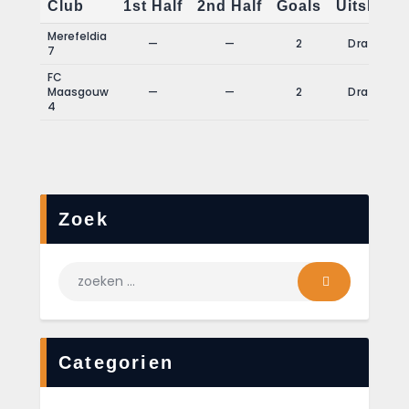
Club
1st Half
2nd Half
Goals
Uitslag
Merefeldia
—
—
2
Draw
7
FC
Maasgouw
—
—
2
Draw
4
Zoek
Categorien