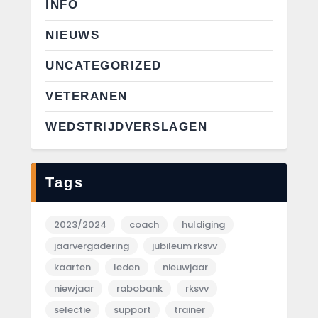
INFO
NIEUWS
UNCATEGORIZED
VETERANEN
WEDSTRIJDVERSLAGEN
Tags
2023/2024
coach
huldiging
jaarvergadering
jubileum rksvv
kaarten
leden
nieuwjaar
niewjaar
rabobank
rksvv
selectie
support
trainer