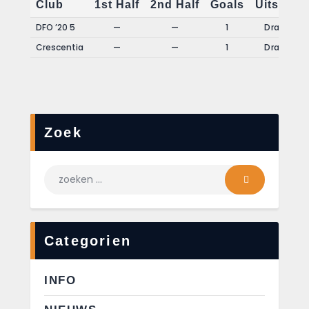
Club
1st Half
2nd Half
Goals
Uitslag
DFO ’20 5
—
—
1
Draw
Crescentia
—
—
1
Draw
Zoek
Categorien
INFO