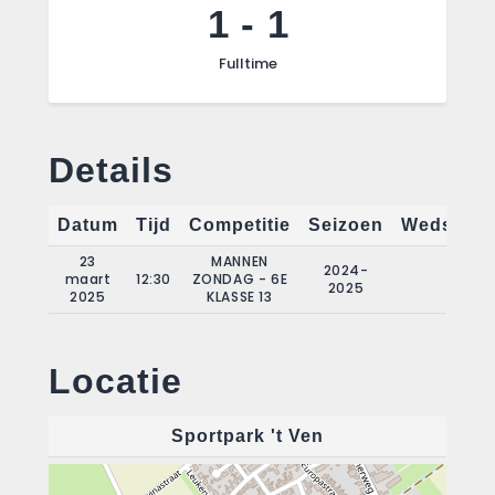
1
-
1
Fulltime
Details
Datum
Tijd
Competitie
Seizoen
Wedstrijd
23
MANNEN
2024-
maart
12:30
ZONDAG - 6E
17
2025
2025
KLASSE 13
Locatie
Sportpark 't Ven