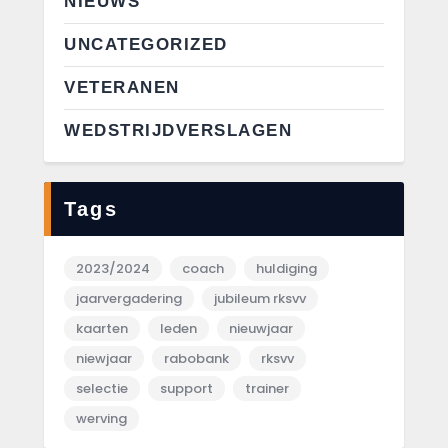
NIEUWS
UNCATEGORIZED
VETERANEN
WEDSTRIJDVERSLAGEN
Tags
2023/2024
coach
huldiging
jaarvergadering
jubileum rksvv
kaarten
leden
nieuwjaar
niewjaar
rabobank
rksvv
selectie
support
trainer
werving