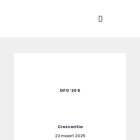
Home
Actueel
RKSVV
Voetbalclub in Swartbroek
Teams
Club info
Evenementen
Contact
Foto album
DFO ’20 5
Crescentia
23 maart 2025