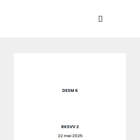
Home
Actueel
RKSVV
Voetbalclub in Swartbroek
Teams
Club info
Evenementen
Contact
Foto album
DESM 6
RKSVV 2
22 mei 2025