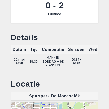
0
-
2
Fulltime
Details
Datum
Tijd
Competitie
Seizoen
Wedstrij
MANNEN
22 mei
2024-
19:30
ZONDAG - 6E
18
2025
2025
KLASSE 13
Locatie
Sportpark De Moeësdiêk