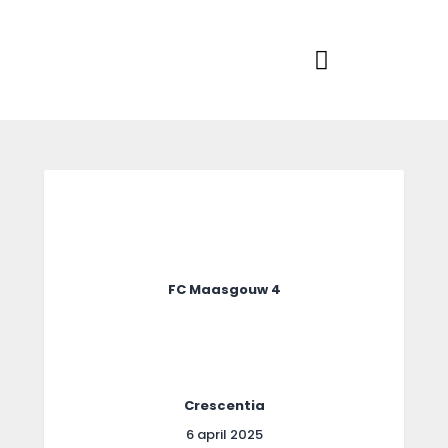
Home
Actueel
RKSVV
Voetbalclub in Swartbroek
Teams
Club info
Evenementen
Contact
Foto album
FC Maasgouw 4
Crescentia
6 april 2025