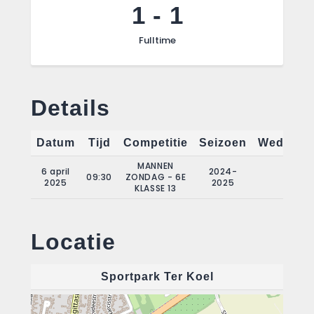
1
-
1
Fulltime
Details
Datum
Tijd
Competitie
Seizoen
Wedstrij
MANNEN
6 april
2024-
09:30
ZONDAG - 6E
18
2025
2025
KLASSE 13
Locatie
Sportpark Ter Koel