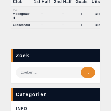
Club
1st Half
2nd Half
Goals
Uitslag
FC
Maasgouw
—
—
1
Draw
4
Crescentia
—
—
1
Draw
Zoek
Categorien
INFO