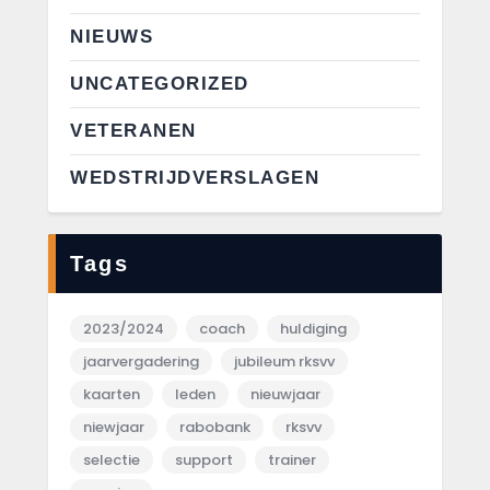
NIEUWS
UNCATEGORIZED
VETERANEN
WEDSTRIJDVERSLAGEN
Tags
2023/2024
coach
huldiging
jaarvergadering
jubileum rksvv
kaarten
leden
nieuwjaar
niewjaar
rabobank
rksvv
selectie
support
trainer