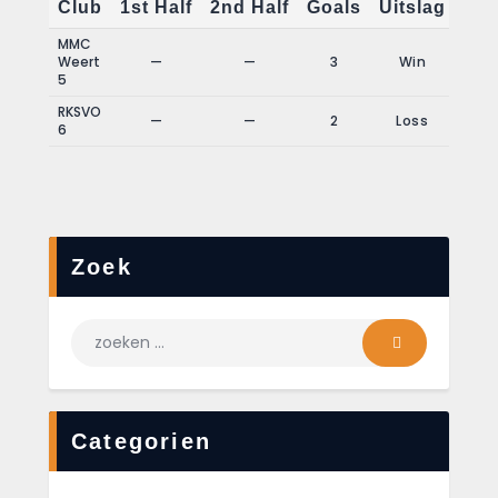
Club
1st Half
2nd Half
Goals
Uitslag
MMC
Weert
—
—
3
Win
5
RKSVO
—
—
2
Loss
6
Zoek
Categorien