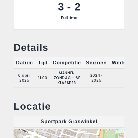
3
-
2
Fulltime
Details
Datum
Tijd
Competitie
Seizoen
Wedstrijd
MANNEN
6 april
2024-
11:00
ZONDAG - 6E
18
2025
2025
KLASSE 13
Locatie
Sportpark Graswinkel