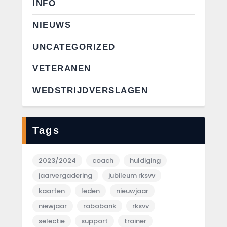
INFO
NIEUWS
UNCATEGORIZED
VETERANEN
WEDSTRIJDVERSLAGEN
Tags
2023/2024
coach
huldiging
jaarvergadering
jubileum rksvv
kaarten
leden
nieuwjaar
niewjaar
rabobank
rksvv
selectie
support
trainer