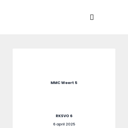
Home
Actueel
RKSVV
Voetbalclub in Swartbroek
Teams
Club info
Evenementen
Contact
Foto album
MMC Weert 5
RKSVO 6
6 april 2025