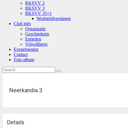
RKSVV 2
RKSVV 3
RKSVV 35+1
Wedstrijdverslagen
Club info
Organisatie
Geschiedenis
Ereleden
Vrijwilligers
Evenementen
Contact
Foto album
Neerkandia 3
Details