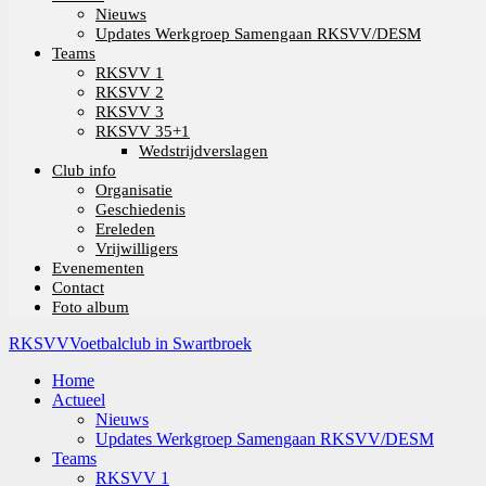
Nieuws
Updates Werkgroep Samengaan RKSVV/DESM
Teams
RKSVV 1
RKSVV 2
RKSVV 3
RKSVV 35+1
Wedstrijdverslagen
Club info
Organisatie
Geschiedenis
Ereleden
Vrijwilligers
Evenementen
Contact
Foto album
RKSVV
Voetbalclub in Swartbroek
Home
Actueel
Nieuws
Updates Werkgroep Samengaan RKSVV/DESM
Teams
RKSVV 1