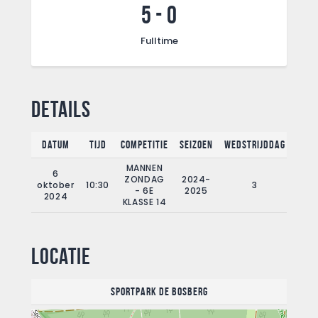
5
-
0
Fulltime
Details
Datum
Tijd
Competitie
Seizoen
Wedstrijddag
Full
MANNEN
6
ZONDAG
2024-
oktober
10:30
3
90
- 6E
2025
2024
KLASSE 14
Locatie
Sportpark de Bosberg