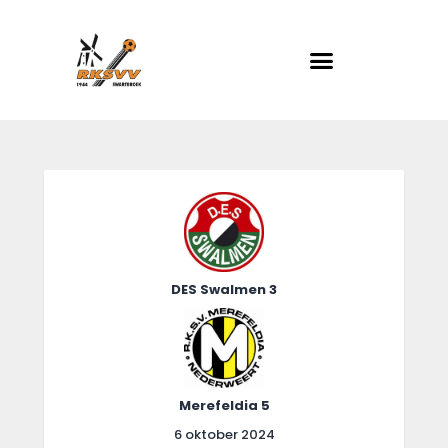
RKSVV
Voetbalclub in Swartbroek
Home
Actueel
Teams
Club info
DES Swalmen 3
Evenementen
Contact
Foto album
Merefeldia 5
6 oktober 2024