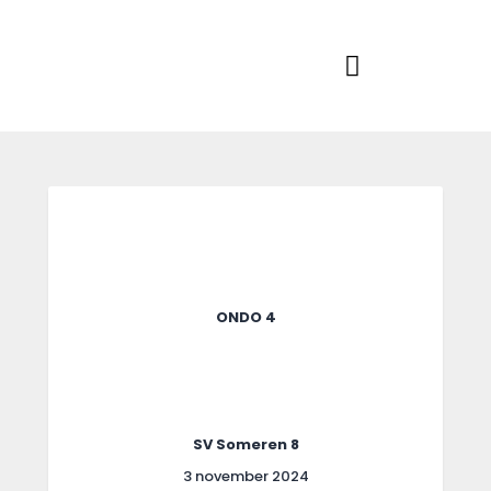
Home
Actueel
RKSVV
Voetbalclub in Swartbroek
Teams
Club info
Evenementen
Contact
Foto album
ONDO 4
SV Someren 8
3 november 2024