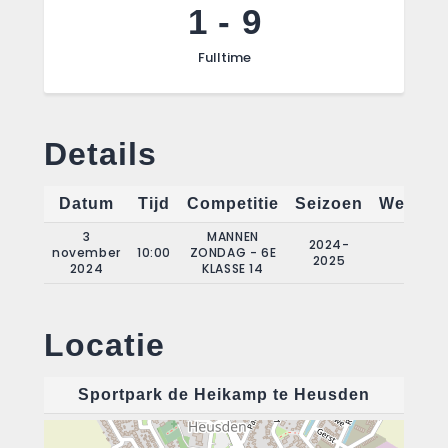
1
-
9
Fulltime
Details
Datum
Tijd
Competitie
Seizoen
Wedstri
3
MANNEN
2024-
november
10:00
ZONDAG - 6E
6
2025
2024
KLASSE 14
Locatie
Sportpark de Heikamp te Heusden