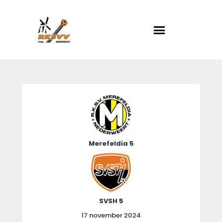
RKSVV
Voetbalclub in Swartbroek
Home
Actueel
Teams
Club info
Merefeldia 5
Evenementen
Contact
Foto album
SVSH 5
17 november 2024