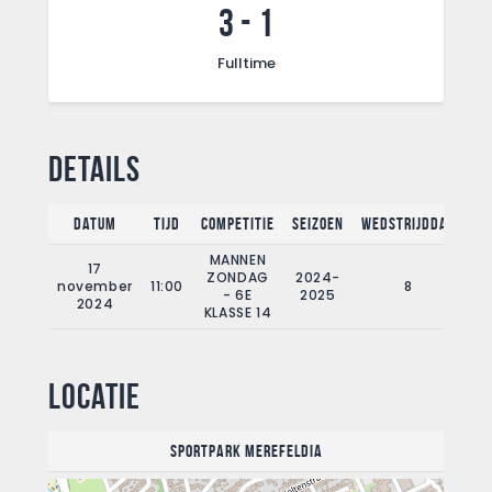
3
-
1
Fulltime
Details
Datum
Tijd
Competitie
Seizoen
Wedstrijddag
Fu
MANNEN
17
ZONDAG
2024-
november
11:00
8
- 6E
2025
2024
KLASSE 14
Locatie
Sportpark Merefeldia