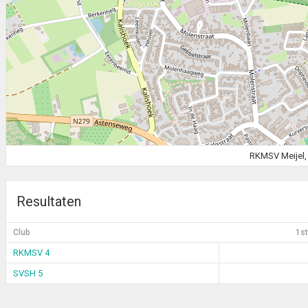
RKMSV Meijel, 
Resultaten
Club
1st
RKMSV 4
SVSH 5