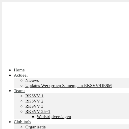
Home
Actueel
Nieuws
Updates Werkgroep Samengaan RKSVV/DESM
Teams
RKSVV 1
RKSVV 2
RKSVV 3
RKSVV 35+1
Wedstrijdverslagen
Club info
Organisatie