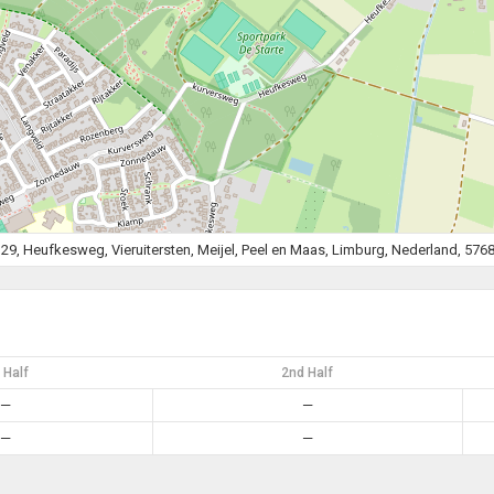
29, Heufkesweg, Vieruitersten, Meijel, Peel en Maas, Limburg, Nederland, 576
 Half
2nd Half
—
—
—
—