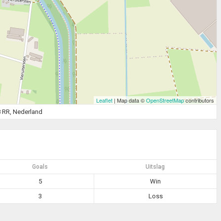
Leaflet
| Map data ©
OpenStreetMap
contributors
8 RR, Nederland
Goals
Uitslag
5
Win
3
Loss