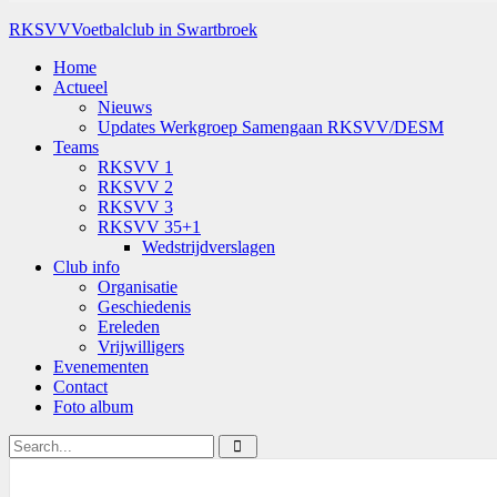
RKSVV
Voetbalclub in Swartbroek
Home
Actueel
Nieuws
Updates Werkgroep Samengaan RKSVV/DESM
Teams
RKSVV 1
RKSVV 2
RKSVV 3
RKSVV 35+1
Wedstrijdverslagen
Club info
Organisatie
Geschiedenis
Ereleden
Vrijwilligers
Evenementen
Contact
Foto album