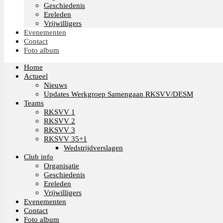
Geschiedenis
Ereleden
Vrijwilligers
Evenementen
Contact
Foto album
Home
Actueel
Nieuws
Updates Werkgroep Samengaan RKSVV/DESM
Teams
RKSVV 1
RKSVV 2
RKSVV 3
RKSVV 35+1
Wedstrijdverslagen
Club info
Organisatie
Geschiedenis
Ereleden
Vrijwilligers
Evenementen
Contact
Foto album