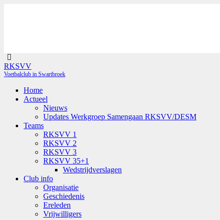
RKSVV
Voetbalclub in Swartbroek
Home
Actueel
Nieuws
Updates Werkgroep Samengaan RKSVV/DESM
Teams
RKSVV 1
RKSVV 2
RKSVV 3
RKSVV 35+1
Wedstrijdverslagen
Club info
Organisatie
Geschiedenis
Ereleden
Vrijwilligers