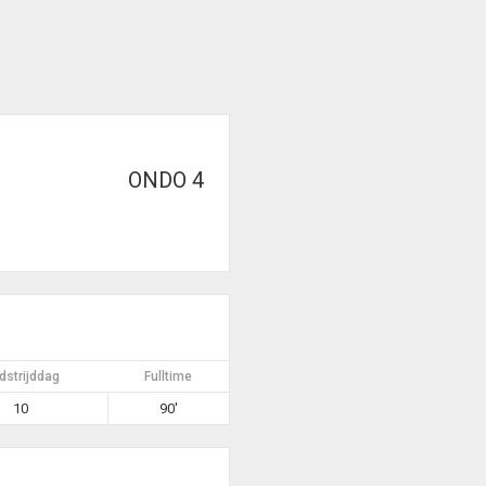
ONDO 4
strijddag
Fulltime
10
90'