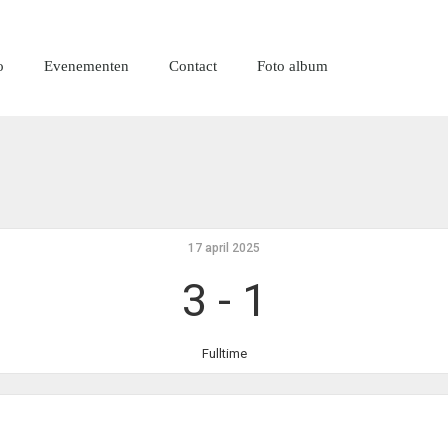
Home
Actueel
o
Evenementen
Contact
Foto album
RKSVV
Teams
Voetbalclub in Swartbroek
Club info
Evenementen
Contact
Foto album
17 april 2025
3
-
1
Fulltime