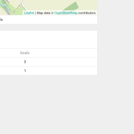
Leaflet
| Map data ©
OpenStreetMap
contributors
ds
Goals
3
1