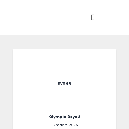
Home
Actueel
RKSVV
Voetbalclub in Swartbroek
Teams
Club info
Evenementen
Contact
Foto album
SVSH 5
Olympia Boys 2
16 maart 2025