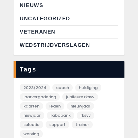
NIEUWS
UNCATEGORIZED
VETERANEN
WEDSTRIJDVERSLAGEN
Tags
2023/2024
coach
huldiging
jaarvergadering
jubileum rksvv
kaarten
leden
nieuwjaar
niewjaar
rabobank
rksvv
selectie
support
trainer
werving