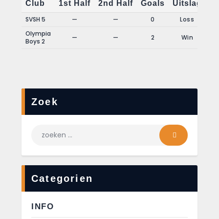
Club
1st Half
2nd Half
Goals
Uitslag
SVSH 5
—
—
0
Loss
Olympia
—
—
2
Win
Boys 2
Zoek
Categorien
INFO