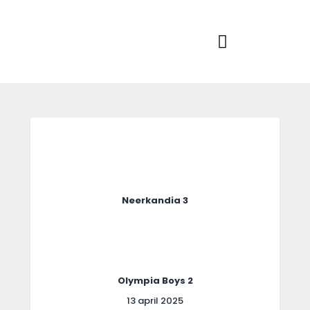
Home
Actueel
RKSVV
Voetbalclub in Swartbroek
Teams
Club info
Evenementen
Contact
Foto album
Neerkandia 3
Olympia Boys 2
13 april 2025