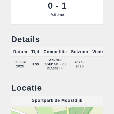
0
-
1
Fulltime
Details
Datum
Tijd
Competitie
Seizoen
Wedstrijd
MANNEN
13 april
2024-
11:00
ZONDAG - 6E
19
2025
2025
KLASSE 14
Locatie
Sportpark de Moostdijk