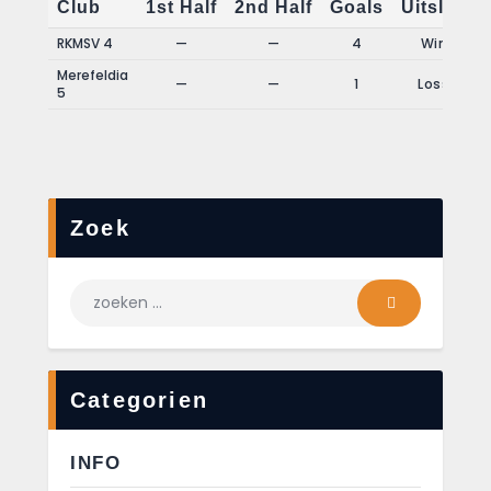
Club
1st Half
2nd Half
Goals
Uitslag
RKMSV 4
—
—
4
Win
Merefeldia
—
—
1
Loss
5
Zoek
Categorien
INFO