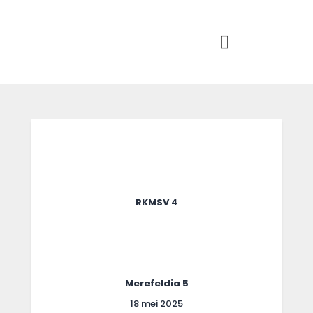
Home
Actueel
RKSVV
Voetbalclub in Swartbroek
Teams
Club info
Evenementen
Contact
Foto album
RKMSV 4
Merefeldia 5
18 mei 2025