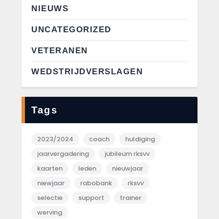
NIEUWS
UNCATEGORIZED
VETERANEN
WEDSTRIJDVERSLAGEN
Tags
2023/2024
coach
huldiging
jaarvergadering
jubileum rksvv
kaarten
leden
nieuwjaar
niewjaar
rabobank
rksvv
selectie
support
trainer
werving