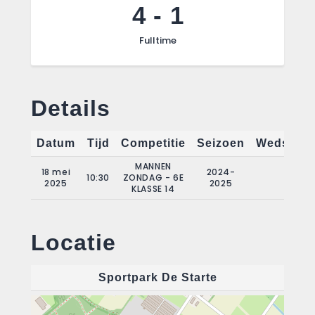
4
-
1
Fulltime
Details
Datum
Tijd
Competitie
Seizoen
Wedstrij
MANNEN
18 mei
2024-
10:30
ZONDAG - 6E
22
2025
2025
KLASSE 14
Locatie
Sportpark De Starte