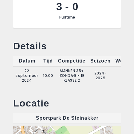
3
-
0
Fulltime
Details
Datum
Tijd
Competitie
Seizoen
Wedstr
22
MANNEN 35+
2024-
september
10:00
ZONDAG - 1E
1
2025
2024
KLASSE 2
Locatie
Sportpark De Steinakker