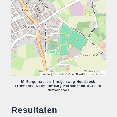
Leaflet
| Map data ©
OpenStreetMap
contributors
10, Burgemeester Smeijersweg, Houtbroek,
Stramproy, Weert, Limburg, Netherlands, 6039 HB,
Netherlands
Resultaten