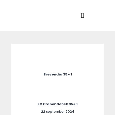
Home
Actueel
RKSVV
Voetbalclub in Swartbroek
Teams
Club info
Evenementen
Contact
Foto album
Brevendia 35+ 1
FC Cranendonck 35+ 1
22 september 2024