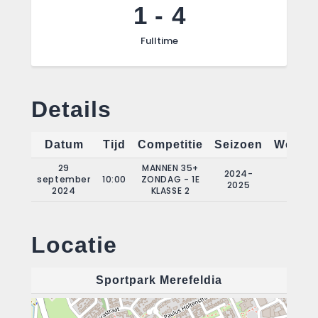
1
-
4
Fulltime
Details
Datum
Tijd
Competitie
Seizoen
Wedstr
29
MANNEN 35+
2024-
september
10:00
ZONDAG - 1E
2
2025
2024
KLASSE 2
Locatie
Sportpark Merefeldia