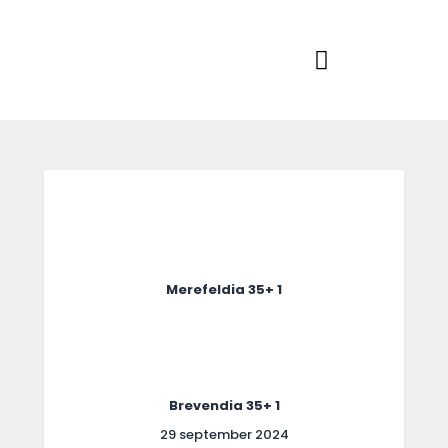
Home
Actueel
RKSVV
Voetbalclub in Swartbroek
Teams
Club info
Evenementen
Contact
Foto album
Merefeldia 35+ 1
Brevendia 35+ 1
29 september 2024