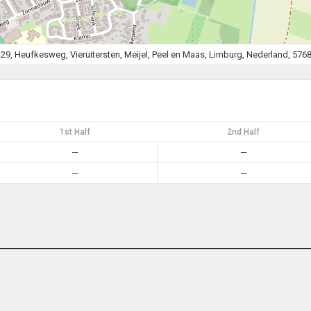
29, Heufkesweg, Vieruitersten, Meijel, Peel en Maas, Limburg, Nederland, 576
1st Half
2nd Half
—
—
—
—