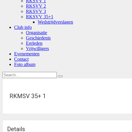
RKSVV 1
RKSVV 2
RKSVV 3
RKSVV 35+1
Wedstrijdverslagen
Club info
Organisatie
Geschiedenis
Ereleden
Vrijwilligers
Evenementen
Contact
Foto album
RKMSV 35+ 1
Details