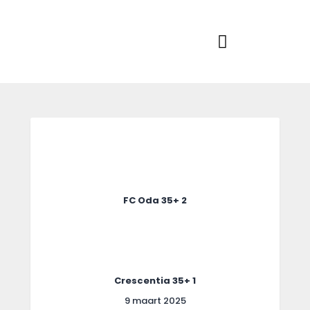
Home
Actueel
RKSVV
Voetbalclub in Swartbroek
Teams
Club info
Evenementen
Contact
Foto album
FC Oda 35+ 2
Crescentia 35+ 1
9 maart 2025