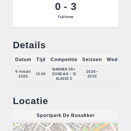
0
-
3
Fulltime
Details
Datum
Tijd
Competitie
Seizoen
Wedstrij
MANNEN 35+
9 maart
2024-
10:00
ZONDAG - 1E
9
2025
2025
KLASSE 2
Locatie
Sportpark De Bosakker