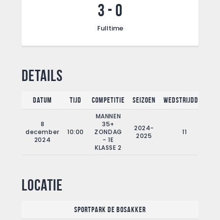
3
-
0
Fulltime
Details
Datum
Tijd
Competitie
Seizoen
Wedstrijddag
F
MANNEN
8
35+
2024-
december
10:00
ZONDAG
11
2025
2024
- 1E
KLASSE 2
Locatie
Sportpark De Bosakker