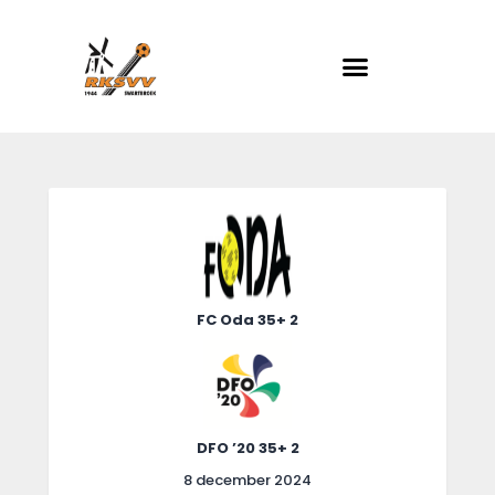
RKSVV
Voetbalclub in Swartbroek
Home
Actueel
Teams
Club info
FC Oda 35+ 2
Evenementen
Contact
Foto album
DFO ’20 35+ 2
8 december 2024