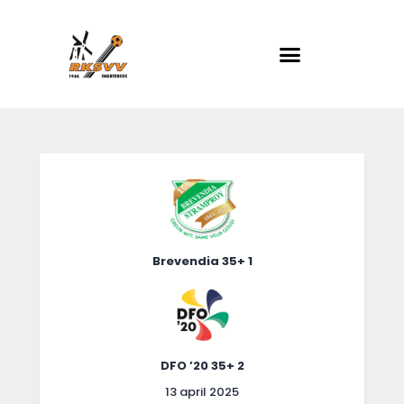
RKSVV
Voetbalclub in Swartbroek
Home
Actueel
Teams
Club info
Brevendia 35+ 1
Evenementen
Contact
Foto album
DFO ’20 35+ 2
13 april 2025