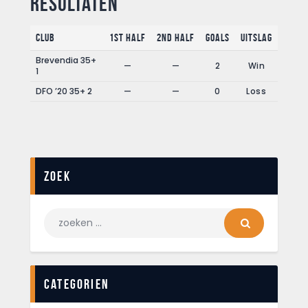
Resultaten
Club
1st Half
2nd Half
Goals
Uitslag
Brevendia 35+
—
—
2
Win
1
DFO ’20 35+ 2
—
—
0
Loss
Zoek
Categorien