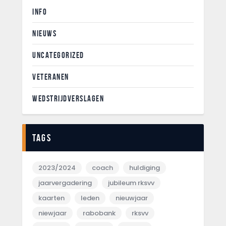
INFO
NIEUWS
UNCATEGORIZED
VETERANEN
WEDSTRIJDVERSLAGEN
Tags
2023/2024
coach
huldiging
jaarvergadering
jubileum rksvv
kaarten
leden
nieuwjaar
niewjaar
rabobank
rksvv