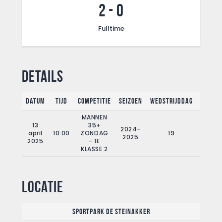
2
-
0
Fulltime
Details
Datum
Tijd
Competitie
Seizoen
Wedstrijddag
Fullti
MANNEN
13
35+
2024-
april
10:00
ZONDAG
19
90'
2025
2025
- 1E
KLASSE 2
Locatie
Sportpark De Steinakker