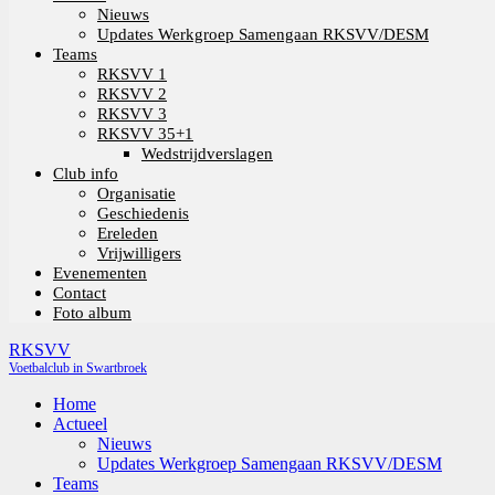
Nieuws
Updates Werkgroep Samengaan RKSVV/DESM
Teams
RKSVV 1
RKSVV 2
RKSVV 3
RKSVV 35+1
Wedstrijdverslagen
Club info
Organisatie
Geschiedenis
Ereleden
Vrijwilligers
Evenementen
Contact
Foto album
RKSVV
Voetbalclub in Swartbroek
Home
Actueel
Nieuws
Updates Werkgroep Samengaan RKSVV/DESM
Teams