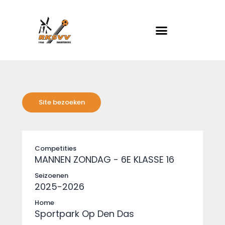
RKSVV
Voetbalclub in Swartbroek
Home
Actueel
Teams
Club info
Evenementen
Competities
MANNEN ZONDAG - 6E KLASSE 16
Contact
Seizoenen
Foto album
2025-2026
Home
Sportpark Op Den Das