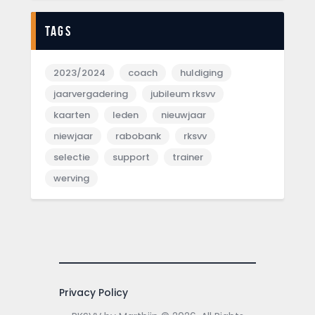
Tags
2023/2024
coach
huldiging
jaarvergadering
jubileum rksvv
kaarten
leden
nieuwjaar
niewjaar
rabobank
rksvv
selectie
support
trainer
werving
Privacy Policy