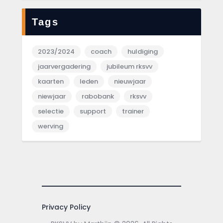
Tags
2023/2024
coach
huldiging
jaarvergadering
jubileum rksvv
kaarten
leden
nieuwjaar
niewjaar
rabobank
rksvv
selectie
support
trainer
werving
Privacy Policy