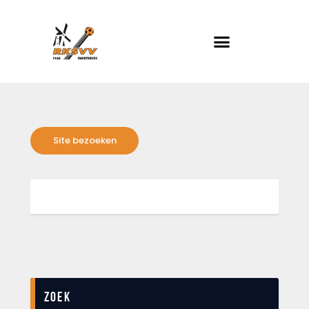
RKSVV
Voetbalclub in Swartbroek
Home
Actueel
Teams
Club info
Evenementen
Contact
Foto album
Zoek