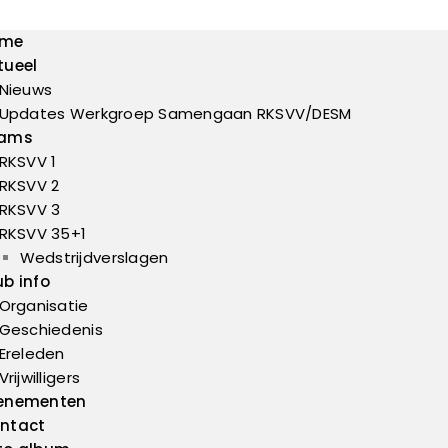
ome
tueel
Nieuws
Updates Werkgroep Samengaan RKSVV/DESM
ams
RKSVV 1
RKSVV 2
RKSVV 3
RKSVV 35+1
Wedstrijdverslagen
ub info
Organisatie
Geschiedenis
Ereleden
Vrijwilligers
enementen
ntact