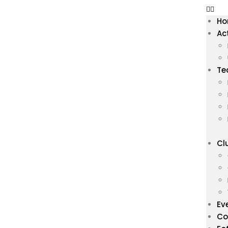
H
Ac
Te
Cl
Ev
Co