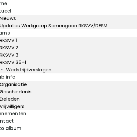
ome
Home
tueel
Actueel
Nieuws
RKSVV
Teams
Updates Werkgroep Samengaan RKSVV/DESM
Voetbalclub in Swartbroek
ams
Club info
RKSVV 1
Evenementen
RKSVV 2
RKSVV 3
Contact
RKSVV 35+1
Foto album
Wedstrijdverslagen
ub info
Organisatie
Geschiedenis
Ereleden
Vrijwilligers
enementen
ntact
to album