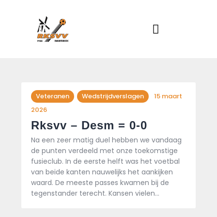
Home
Actueel
RKSVV
Voetbalclub in Swartbroek
Teams
Club info
Evenementen
Veteranen
Wedstrijdverslagen
15 maart
Contact
2026
Foto album
Rksvv – Desm = 0-0
Na een zeer matig duel hebben we vandaag
de punten verdeeld met onze toekomstige
fusieclub. In de eerste helft was het voetbal
van beide kanten nauwelijks het aankijken
waard. De meeste passes kwamen bij de
tegenstander terecht. Kansen vielen…