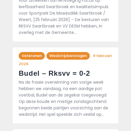
voor uitwerken samenvoeging Focus op
leefbaarheid Swartbroek en kwaliteitsimpuls
voor Sportpark De Moeësdiêk Swartbroek /
Weert, [25 februari 2026] – De besturen van
RKSVV Swartbroek en VV DESM hebben, in
overleg met de Gemeente…
Veteranen
Wedstrijdverslagen
9 februari
2026
Budel – Rksvv = 0-2
Na de fraaie overwinning van vorige week
hebben we vandaag, na een aardige pot
voetbal, Budel aan de zegekar toegevoegd.
Op deze koude en mistige zondagochtend
begonnen beide partijen voorzichtig aan de
wedstrijd. Het spel speelde zich veelal op…