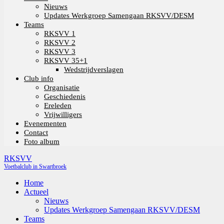
Nieuws
Updates Werkgroep Samengaan RKSVV/DESM
Teams
RKSVV 1
RKSVV 2
RKSVV 3
RKSVV 35+1
Wedstrijdverslagen
Club info
Organisatie
Geschiedenis
Ereleden
Vrijwilligers
Evenementen
Contact
Foto album
RKSVV
Voetbalclub in Swartbroek
Home
Actueel
Nieuws
Updates Werkgroep Samengaan RKSVV/DESM
Teams