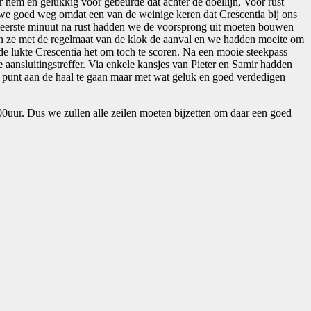
 hem en gelukkig voor gebeurde dat achter de doellijn, Voor rust
 we goed weg omdat een van de weinige keren dat Crescentia bij ons
e eerste minuut na rust hadden we de voorsprong uit moeten bouwen
en ze met de regelmaat van de klok de aanval en we hadden moeite om
de lukte Crescentia het om toch te scoren. Na een mooie steekpass
aansluitingstreffer. Via enkele kansjes van Pieter en Samir hadden
n punt aan de haal te gaan maar met wat geluk en goed verdedigen
0uur. Dus we zullen alle zeilen moeten bijzetten om daar een goed