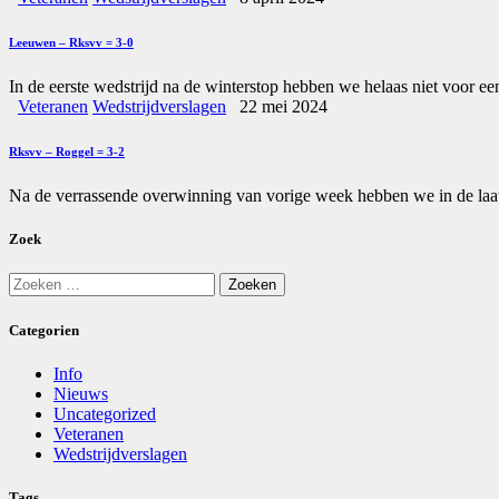
Leeuwen – Rksvv = 3-0
In de eerste wedstrijd na de winterstop hebben we helaas niet voor
Veteranen
Wedstrijdverslagen
22 mei 2024
Rksvv – Roggel = 3-2
Na de verrassende overwinning van vorige week hebben we in de laa
Zoek
Zoeken
naar:
Categorien
Info
Nieuws
Uncategorized
Veteranen
Wedstrijdverslagen
Tags