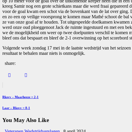
op 10 meter voor de goal over de uitkomende keeper heen die in een u
kreeg Samir nog een grote schietkans maar die werd fraai gepareerd 
voor de goal kwam een schot via de bovenkant van de lat over ging. 
en zo een op veilige voorsprong te komen maar Mathé schoot de bal v
ze van onze goal af te houden. Tot uitgespeelde doelkansen kwamen ze
werd onze oud ploeggenoot Jack de ruimte ingestuurd en met een bekek
we de mogelijkheid om weer op twee doelpunten verschil te komen maa
bleef ons dat bespaart en bleef de 2-1 overwinning op het scorebord s
Volgende week zondag 17 mei in de laatste wedstrijd van het seizoen
resultaat te behalen maar niets is onmogelijk.
share:
Bericht
Previous
Post
navigatie
Rksvv – Maarheeze = 2-1
Next
Laar – Rksvv = 8-1
Post
You May Also Like
Veteranen
Wedstrijdverslagen
8 april 2024