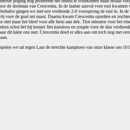
iterste poging nog probeerde het onheil te voorkomen maar helaas voor
door de doelman van Crescentia. In de laatste aanval voor rust kwamen
Derhalve gingen we met een verdiende 2-0 voorsprong de rust in. In d
rij voor de goal net naast. Daarna kwam Crescentia opzetten en zocht
 niet maar het bleef voor alle hens aan dek. Tien minuten voor het ein
en schot liet hij keeper Jim kansloos en zorgde voor de dan verdiende 
r dit lukte ons niet. Crescentia deed er alles aan om toch nog met ee
taan.
 spelen we uit tegen Laar de terechte kampioen van onze klasse om 10.0