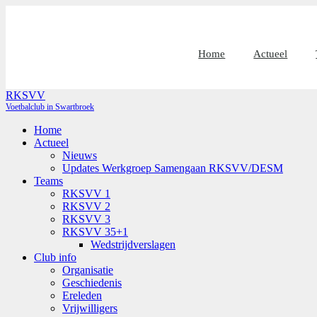
Home
Actueel
RKSVV
Voetbalclub in Swartbroek
Home
Actueel
Nieuws
Updates Werkgroep Samengaan RKSVV/DESM
Teams
RKSVV 1
RKSVV 2
RKSVV 3
RKSVV 35+1
Wedstrijdverslagen
Club info
Organisatie
Geschiedenis
Ereleden
Vrijwilligers