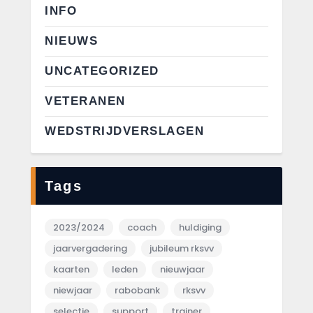
INFO
NIEUWS
UNCATEGORIZED
VETERANEN
WEDSTRIJDVERSLAGEN
Tags
2023/2024
coach
huldiging
jaarvergadering
jubileum rksvv
kaarten
leden
nieuwjaar
niewjaar
rabobank
rksvv
selectie
support
trainer