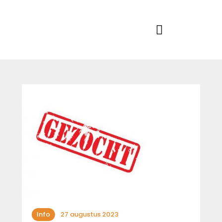
Home
Actueel
RKSVV
Voetbalclub in Swartbroek
Teams
Club info
Evenementen
Contact
Foto album
Info
27 augustus 2023