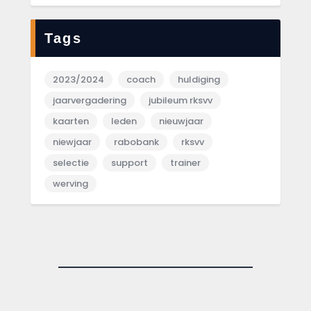
Tags
2023/2024
coach
huldiging
jaarvergadering
jubileum rksvv
kaarten
leden
nieuwjaar
niewjaar
rabobank
rksvv
selectie
support
trainer
werving