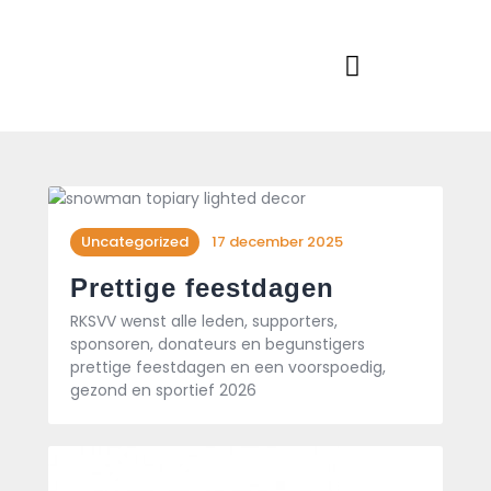
Home
Actueel
RKSVV
Voetbalclub in Swartbroek
Teams
Club info
Evenementen
Contact
Uncategorized
17 december 2025
Foto album
Prettige feestdagen
RKSVV wenst alle leden, supporters,
sponsoren, donateurs en begunstigers
prettige feestdagen en een voorspoedig,
gezond en sportief 2026