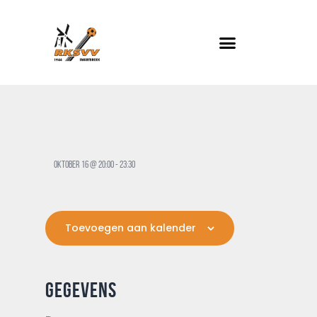
RKSVV
Voetbalclub in Swartbroek
Home
Actueel
Teams
oktober 16 @ 20:00
-
23:30
Club info
Evenementen
Toevoegen aan kalender
Contact
Foto album
GEGEVENS