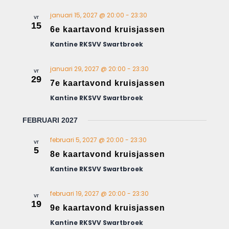
n
n
januari 15, 2027 @ 20:00
-
23:30
vr
15
a
6e kaartavond kruisjassen
v
Kantine RKSVV Swartbroek
i
g
januari 29, 2027 @ 20:00
-
23:30
vr
29
a
7e kaartavond kruisjassen
t
Kantine RKSVV Swartbroek
i
e
FEBRUARI 2027
februari 5, 2027 @ 20:00
-
23:30
vr
5
8e kaartavond kruisjassen
Kantine RKSVV Swartbroek
februari 19, 2027 @ 20:00
-
23:30
vr
19
9e kaartavond kruisjassen
Kantine RKSVV Swartbroek