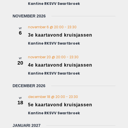
e
n
r
Kantine RKSVV Swartbroek
n
Z
g
d
a
NOVEMBER 2026
o
a
v
e
t
november 6 @ 20:00
-
23:30
e
vr
k
u
6
n
3e kaartavond kruisjassen
m
e
n
Kantine RKSVV Swartbroek
.
n
a
v
e
november 20 @ 20:00
-
23:30
vr
i
n
20
4e kaartavond kruisjassen
g
w
a
Kantine RKSVV Swartbroek
e
t
e
i
DECEMBER 2026
r
e
december 18 @ 20:00
-
23:30
g
vr
18
5e kaartavond kruisjassen
e
v
Kantine RKSVV Swartbroek
e
JANUARI 2027