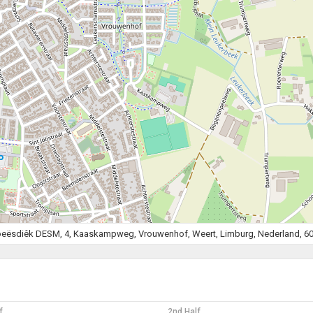
eësdiêk DESM, 4, Kaaskampweg, Vrouwenhof, Weert, Limburg, Nederland, 60
f
2nd Half