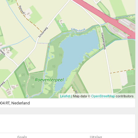
Leaflet
| Map data ©
OpenStreetMap
contributors
04 RT, Nederland
Goals
Uitslag