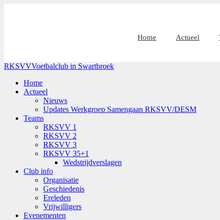
Home
Actueel
RKSVV
Voetbalclub in Swartbroek
Home
Actueel
Nieuws
Updates Werkgroep Samengaan RKSVV/DESM
Teams
RKSVV 1
RKSVV 2
RKSVV 3
RKSVV 35+1
Wedstrijdverslagen
Club info
Organisatie
Geschiedenis
Ereleden
Vrijwilligers
Evenementen