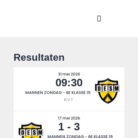
Home
Actueel
RKSVV
Voetbalclub in Swartbroek
Teams
Club info
Evenementen
Resultaten
Contact
Foto album
31 mei 2026
09:30
MANNEN ZONDAG - 6E KLASSE 15
N.V.T
17 mei 2026
1
-
3
MANNEN ZONDAG - 6E KLASSE 15