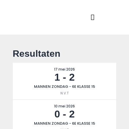
Home
Actueel
RKSVV
Voetbalclub in Swartbroek
Teams
Club info
Evenementen
Resultaten
Contact
Foto album
17 mei 2026
1
-
2
MANNEN ZONDAG - 6E KLASSE 15
N.V.T
10 mei 2026
0
-
2
MANNEN ZONDAG - 6E KLASSE 15