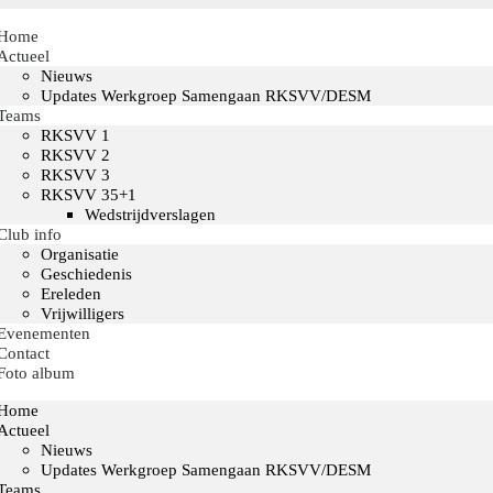
Home
Actueel
Nieuws
Updates Werkgroep Samengaan RKSVV/DESM
Teams
RKSVV 1
RKSVV 2
RKSVV 3
RKSVV 35+1
Wedstrijdverslagen
Club info
Organisatie
Geschiedenis
Ereleden
Vrijwilligers
Evenementen
Contact
Foto album
Home
Actueel
Nieuws
Updates Werkgroep Samengaan RKSVV/DESM
Teams