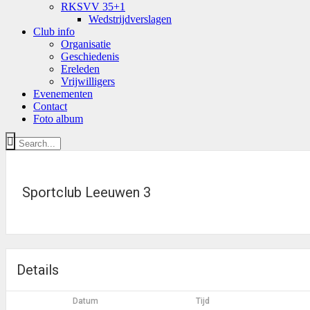
RKSVV 35+1
Wedstrijdverslagen
Club info
Organisatie
Geschiedenis
Ereleden
Vrijwilligers
Evenementen
Contact
Foto album
Sportclub Leeuwen 3
Details
Datum
Tijd