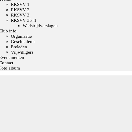
RKSVV 1
RKSVV 2
RKSVV 3
RKSVV 35+1
Wedstrijdverslagen
Club info
Organisatie
Geschiedenis
Ereleden
Vrijwilligers
Evenementen
Contact
Foto album