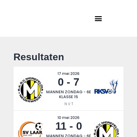
Home
Actueel
RKSVV
Voetbalclub in Swartbroek
Teams
Club info
Evenementen
Resultaten
Contact
Foto album
17 mei 2026
0
-
7
MANNEN ZONDAG - 6E
KLASSE 15
N.V.T
10 mei 2026
11
-
0
MANNEN ZONDAG - 6E