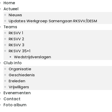
Home
Home
Actueel
Actueel
Nieuws
RKSVV
Teams
Updates Werkgroep Samengaan RKSVV/DESM
Voetbalclub in Swartbroek
Teams
Club info
RKSVV 1
Evenementen
RKSVV 2
RKSVV 3
Contact
RKSVV 35+1
Foto album
Wedstrijdverslagen
Club info
Organisatie
Geschiedenis
Ereleden
Vrijwilligers
Evenementen
Contact
Foto album