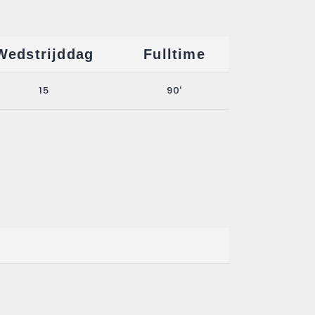
Wedstrijddag
Fulltime
15
90'