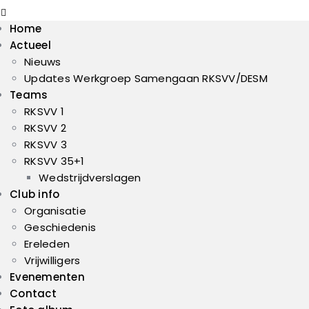
Home
Actueel
Nieuws
Updates Werkgroep Samengaan RKSVV/DESM
Teams
RKSVV 1
RKSVV 2
RKSVV 3
RKSVV 35+1
Wedstrijdverslagen
Club info
Organisatie
Geschiedenis
Ereleden
Vrijwilligers
Evenementen
Contact