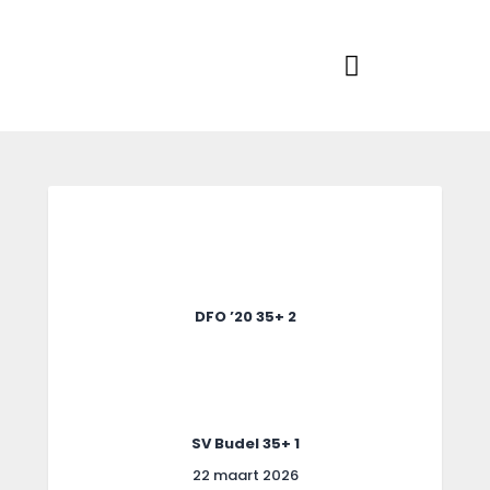
Home
Actueel
RKSVV
Voetbalclub in Swartbroek
Teams
Club info
Evenementen
Contact
Foto album
DFO ’20 35+ 2
SV Budel 35+ 1
22 maart 2026