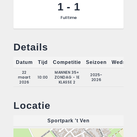
1
-
1
Fulltime
Details
Datum
Tijd
Competitie
Seizoen
Wedstrij
22
MANNEN 35+
2025-
maart
10:00
ZONDAG - 1E
17
2026
2026
KLASSE 2
Locatie
Sportpark 't Ven