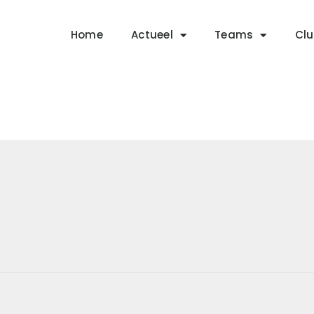
Home
Actueel
Home
Actueel
Teams
Clu
RKSVV
Teams
Voetbalclub in Swartbroek
Club info
Evenementen
Contact
Foto album