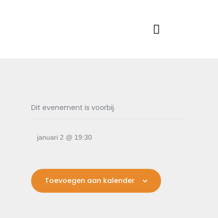
Home
Actueel
RKSVV
Voetbalclub in Swartbroek
Teams
Club info
Evenementen
Contact
Dit evenement is voorbij.
Foto album
januari 2 @ 19:30
Toevoegen aan kalender