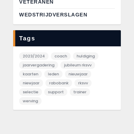
VETERANEN
WEDSTRIJDVERSLAGEN
Tags
2023/2024
coach
huldiging
jaarvergadering
jubileum rksvv
kaarten
leden
nieuwjaar
niewjaar
rabobank
rksvv
selectie
support
trainer
werving