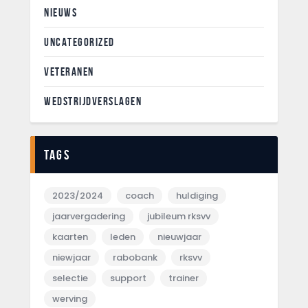
NIEUWS
UNCATEGORIZED
VETERANEN
WEDSTRIJDVERSLAGEN
Tags
2023/2024
coach
huldiging
jaarvergadering
jubileum rksvv
kaarten
leden
nieuwjaar
niewjaar
rabobank
rksvv
selectie
support
trainer
werving