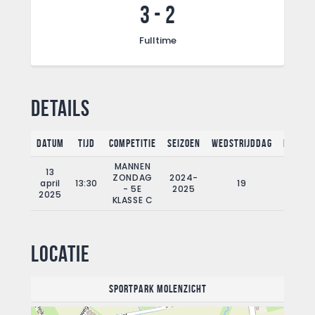
3
-
2
Fulltime
Details
Datum
Tijd
Competitie
Seizoen
Wedstrijddag
Fullti
MANNEN
13
ZONDAG
2024-
april
13:30
19
90'
- 5E
2025
2025
KLASSE C
Locatie
Sportpark Molenzicht