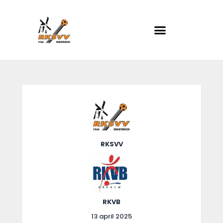
RKSVV
Voetbalclub in Swartbroek
Home
Actueel
Teams
Club info
RKSVV
Evenementen
Contact
Foto album
RKVB
13 april 2025