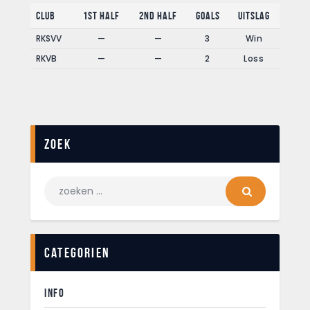
Club
1st Half
2nd Half
Goals
Uitslag
RKSVV
—
—
3
Win
RKVB
—
—
2
Loss
Zoek
Categorien
INFO