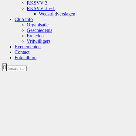
RKSVV 3
RKSVV 35+1
Wedstrijdverslagen
Club info
Organisatie
Geschiedenis
Ereleden
Vrijwilligers
Evenementen
Contact
Foto album