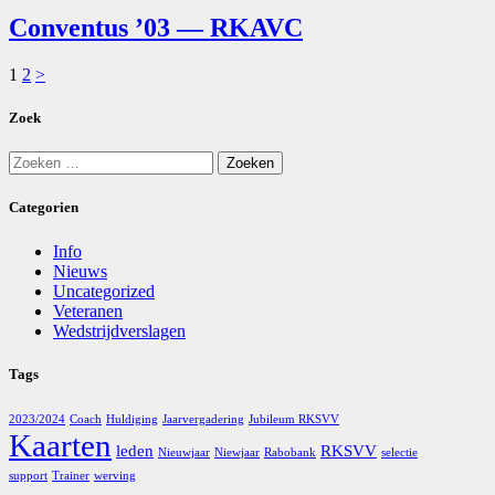
Conventus ’03 — RKAVC
Berichten
Page
Page
1
2
>
paginering
Zoek
Zoeken
naar:
Categorien
Info
Nieuws
Uncategorized
Veteranen
Wedstrijdverslagen
Tags
2023/2024
Coach
Huldiging
Jaarvergadering
Jubileum RKSVV
Kaarten
leden
RKSVV
Nieuwjaar
Niewjaar
Rabobank
selectie
support
Trainer
werving