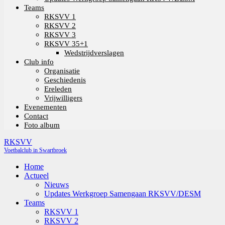
Teams
RKSVV 1
RKSVV 2
RKSVV 3
RKSVV 35+1
Wedstrijdverslagen
Club info
Organisatie
Geschiedenis
Ereleden
Vrijwilligers
Evenementen
Contact
Foto album
RKSVV
Voetbalclub in Swartbroek
Home
Actueel
Nieuws
Updates Werkgroep Samengaan RKSVV/DESM
Teams
RKSVV 1
RKSVV 2