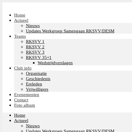
Home
Actueel
Nieuws
Updates Werkgroep Samengaan RKSVV/DESM
Teams
RKSVV 1
RKSVV 2
RKSVV 3
RKSVV 35+1
Wedstrijdverslagen
Club info
Organisatie
Geschiedenis
Ereleden
Vrijwilligers
Evenementen
Contact
Foto album
Home
Actueel
Nieuws
Updates Werkgroep Samengaan RKSVV/DESM