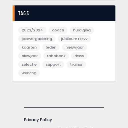
Tags
2023/2024
coach
huldiging
jaarvergadering
jubileum rksvv
kaarten
leden
nieuwjaar
niewjaar
rabobank
rksvv
selectie
support
trainer
werving
Privacy Policy