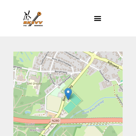
RKSVV
Voetbalclub in Swartbroek
Home
Actueel
Teams
Club info
Evenementen
Contact
Foto album